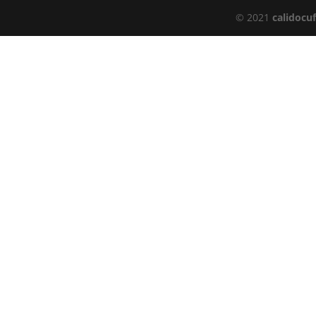
© 2021
calidocu