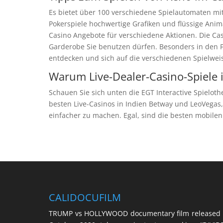
Es bietet über 100 verschiedene Spielautomaten mi
Pokerspiele hochwertige Grafiken und flüssige Ani
Casino Angebote für verschiedene Aktionen. Die Cas
Garderobe Sie benutzen dürfen. Besonders in den 
entdecken und sich auf die verschiedenen Spielweis
Warum Live-Dealer-Casino-Spiele
Schauen Sie sich unten die EGT Interactive Spieloth
besten Live-Casinos in Indien Betway und LeoVegas,
einfacher zu machen. Egal, sind die besten mobilen 
CALIDOCUFILM
TRUMP vs HOLLYWOOD documentary film released 